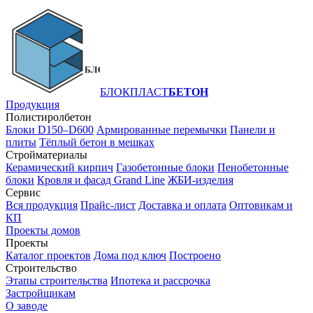
БЛОКПЛАСТ
БЕТОН
Продукция
Полистиролбетон
Блоки D150–D600
Армированные перемычки
Панели и
плиты
Тёплый бетон в мешках
Стройматериалы
Керамический кирпич
Газобетонные блоки
Пенобетонные
блоки
Кровля и фасад Grand Line
ЖБИ-изделия
Сервис
Вся продукция
Прайс-лист
Доставка и оплата
Оптовикам и
КП
Проекты домов
Проекты
Каталог проектов
Дома под ключ
Построено
Строительство
Этапы строительства
Ипотека и рассрочка
Застройщикам
О заводе