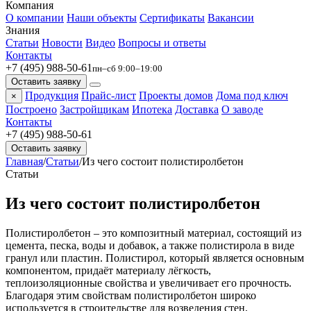
Компания
О компании
Наши объекты
Сертификаты
Вакансии
Знания
Статьи
Новости
Видео
Вопросы и ответы
Контакты
+7 (495) 988-50-61
пн–сб 9:00–19:00
Оставить заявку
Продукция
Прайс-лист
Проекты домов
Дома под ключ
×
Построено
Застройщикам
Ипотека
Доставка
О заводе
Контакты
+7 (495) 988-50-61
Оставить заявку
Главная
/
Статьи
/
Из чего состоит полистиролбетон
Статьи
Из чего состоит полистиролбетон
Полистиролбетон – это композитный материал, состоящий из
цемента, песка, воды и добавок, а также полистирола в виде
гранул или пластин. Полистирол, который является основным
компонентом, придаёт материалу лёгкость,
теплоизоляционные свойства и увеличивает его прочность.
Благодаря этим свойствам полистиролбетон широко
используется в строительстве для возведения стен,