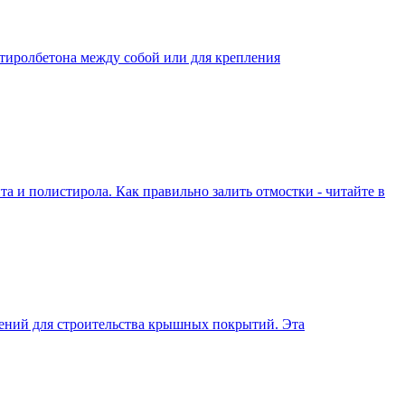
стиролбетона между собой или для крепления
 и полистирола. Как правильно залить отмостки - читайте в
ений для строительства крышных покрытий. Эта