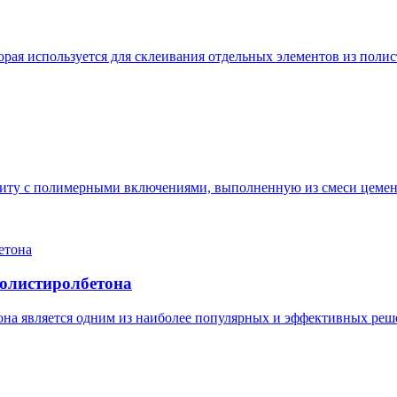
орая используется для склеивания отдельных элементов из поли
иту с полимерными включениями, выполненную из смеси цемента
олистиролбетона
на является одним из наиболее популярных и эффективных реш