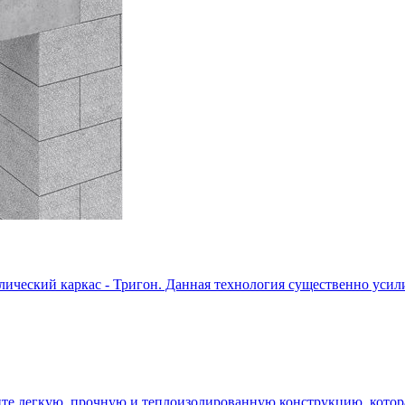
ческий каркас - Тригон. Данная технология существенно усили
ите легкую, прочную и теплоизолированную конструкцию, котора