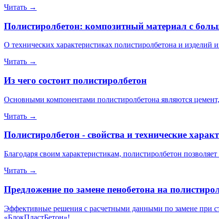
Читать →
Полистиролбетон: композитный материал с бол
О технических характеристиках полистиролбетона и изделий из
Читать →
Из чего состоит полистиролбетон
Основными компонентами полистиролбетона являются цемент, 
Читать →
Полистиролбетон - свойства и технические харак
Благодаря своим характеристикам, полистиролбетон позволяет 
Читать →
Предложение по замене пенобетона на полистиро
Эффективные решения с расчетными данными по замене при ст
«БлокПластБетон»!