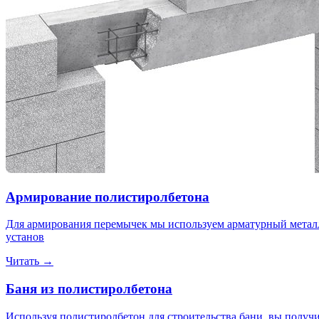
Армирование полистиролбетона
Для армирования перемычек мы используем арматурный металли
установ
Читать →
Баня из полистиролбетона
Используя полистиролбетон для строительства бани, вы получ