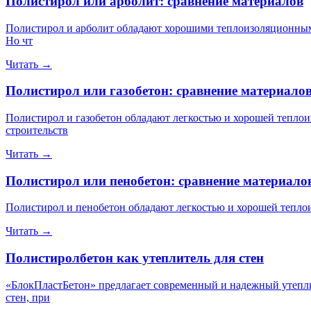
Полистирол или арболит: сравнение материалов
Полистирол и арболит обладают хорошими теплоизоляционными
Но чт
Читать →
Полистирол или газобетон: сравнение материало
Полистирол и газобетон обладают легкостью и хорошей теплои
строительств
Читать →
Полистирол или пенобетон: сравнение материало
Полистирол и пенобетон обладают легкостью и хорошей теплои
Читать →
Полистиролбетон как утеплитель для стен
«БлокПластБетон» предлагает современный и надежный утепли
стен, при