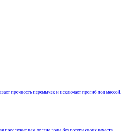
вает прочность перемычек и исключает прогиб под массой,
я прослужит вам долгие годы без потери своих качеств.