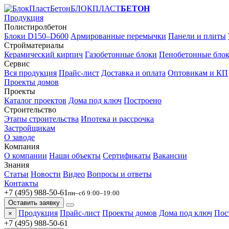
БЛОКПЛАСТ
БЕТОН
Продукция
Полистиролбетон
Блоки D150–D600
Армированные перемычки
Панели и плиты
Стройматериалы
Керамический кирпич
Газобетонные блоки
Пенобетонные бло
Сервис
Вся продукция
Прайс-лист
Доставка и оплата
Оптовикам и КП
Проекты домов
Проекты
Каталог проектов
Дома под ключ
Построено
Строительство
Этапы строительства
Ипотека и рассрочка
Застройщикам
О заводе
Компания
О компании
Наши объекты
Сертификаты
Вакансии
Знания
Статьи
Новости
Видео
Вопросы и ответы
Контакты
+7 (495) 988-50-61
пн–сб 9:00–19:00
Оставить заявку
Продукция
Прайс-лист
Проекты домов
Дома под ключ
Пос
×
+7 (495) 988-50-61