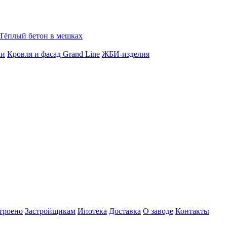
Тёплый бетон в мешках
ки
Кровля и фасад Grand Line
ЖБИ-изделия
троено
Застройщикам
Ипотека
Доставка
О заводе
Контакты