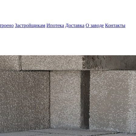
троено
Застройщикам
Ипотека
Доставка
О заводе
Контакты