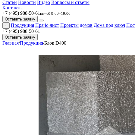
Статьи
Новости
Видео
Вопросы и ответы
Контакты
+7 (495) 988-50-61
пн–сб 9:00–19:00
Оставить заявку
Продукция
Прайс-лист
Проекты домов
Дома под ключ
Пос
×
+7 (495) 988-50-61
Оставить заявку
Главная
/
Продукция
/
Блок D400