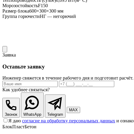
Теплопроводность (сухое)
0,095 Вт/(м·°С)
Морозостойкость
F150
Размер блока
600×300×300 мм
Группа горючести
НГ — негорючий
Заявка
Оставьте заявку
Инженер свяжется в течение рабочего дня и подготовит расчёт.
Как удобнее связаться?
MAX
Звонок
WhatsApp
Telegram
Я даю
согласие на обработку персональных данных
и ознако
БлокПласт
Бетон