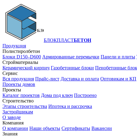
БЛОКПЛАСТ
БЕТОН
Продукция
Полистиролбетон
Блоки D150–D600
Армированные перемычки
Панели и плиты
Стройматериалы
Керамический кирпич
Газобетонные блоки
Пенобетонные бло
Сервис
Вся продукция
Прайс-лист
Доставка и оплата
Оптовикам и КП
Проекты домов
Проекты
Каталог проектов
Дома под ключ
Построено
Строительство
Этапы строительства
Ипотека и рассрочка
Застройщикам
О заводе
Компания
О компании
Наши объекты
Сертификаты
Вакансии
Знания