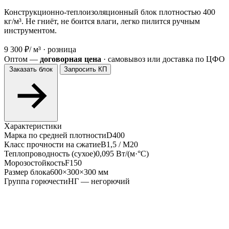
Конструкционно-теплоизоляционный блок плотностью 400
кг/м³. Не гниёт, не боится влаги, легко пилится ручным
инструментом.
9 300 ₽
/ м³ · розница
Оптом —
договорная цена
· самовывоз или доставка по ЦФО
Заказать блок
Запросить КП
Характеристики
Марка по средней плотности
D400
Класс прочности на сжатие
В1,5 / М20
Теплопроводность (сухое)
0,095 Вт/(м·°С)
Морозостойкость
F150
Размер блока
600×300×300 мм
Группа горючести
НГ — негорючий