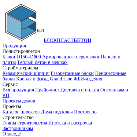
БЛОКПЛАСТ
БЕТОН
Продукция
Полистиролбетон
Блоки D150–D600
Армированные перемычки
Панели и
плиты
Тёплый бетон в мешках
Стройматериалы
Керамический кирпич
Газобетонные блоки
Пенобетонные
блоки
Кровля и фасад Grand Line
ЖБИ-изделия
Сервис
Вся продукция
Прайс-лист
Доставка и оплата
Оптовикам и
КП
Проекты домов
Проекты
Каталог проектов
Дома под ключ
Построено
Строительство
Этапы строительства
Ипотека и рассрочка
Застройщикам
О заводе