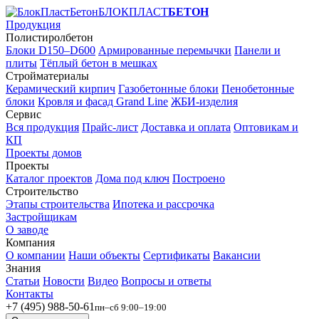
БЛОКПЛАСТ
БЕТОН
Продукция
Полистиролбетон
Блоки D150–D600
Армированные перемычки
Панели и
плиты
Тёплый бетон в мешках
Стройматериалы
Керамический кирпич
Газобетонные блоки
Пенобетонные
блоки
Кровля и фасад Grand Line
ЖБИ-изделия
Сервис
Вся продукция
Прайс-лист
Доставка и оплата
Оптовикам и
КП
Проекты домов
Проекты
Каталог проектов
Дома под ключ
Построено
Строительство
Этапы строительства
Ипотека и рассрочка
Застройщикам
О заводе
Компания
О компании
Наши объекты
Сертификаты
Вакансии
Знания
Статьи
Новости
Видео
Вопросы и ответы
Контакты
+7 (495) 988-50-61
пн–сб 9:00–19:00