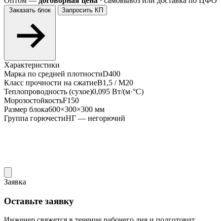
Оптом —
договорная цена
· самовывоз или доставка по ЦФО
Заказать блок
Запросить КП
Характеристики
Марка по средней плотности
D400
Класс прочности на сжатие
В1,5 / М20
Теплопроводность (сухое)
0,095 Вт/(м·°С)
Морозостойкость
F150
Размер блока
600×300×300 мм
Группа горючести
НГ — негорючий
Заявка
Оставьте заявку
Инженер свяжется в течение рабочего дня и подготовит