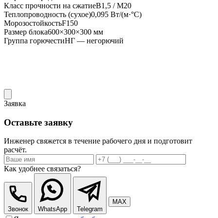
Класс прочности на сжатие
В1,5 / М20
Теплопроводность (сухое)
0,095 Вт/(м·°С)
Морозостойкость
F150
Размер блока
600×300×300 мм
Группа горючести
НГ — негорючий
Заявка
Оставьте заявку
Инженер свяжется в течение рабочего дня и подготовит
расчёт.
Как удобнее связаться?
MAX
Звонок
WhatsApp
Telegram