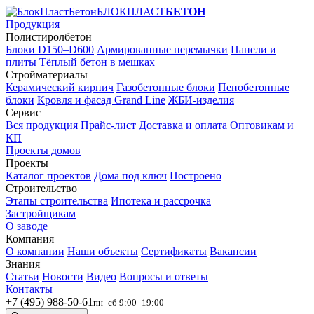
БЛОКПЛАСТ
БЕТОН
Продукция
Полистиролбетон
Блоки D150–D600
Армированные перемычки
Панели и
плиты
Тёплый бетон в мешках
Стройматериалы
Керамический кирпич
Газобетонные блоки
Пенобетонные
блоки
Кровля и фасад Grand Line
ЖБИ-изделия
Сервис
Вся продукция
Прайс-лист
Доставка и оплата
Оптовикам и
КП
Проекты домов
Проекты
Каталог проектов
Дома под ключ
Построено
Строительство
Этапы строительства
Ипотека и рассрочка
Застройщикам
О заводе
Компания
О компании
Наши объекты
Сертификаты
Вакансии
Знания
Статьи
Новости
Видео
Вопросы и ответы
Контакты
+7 (495) 988-50-61
пн–сб 9:00–19:00