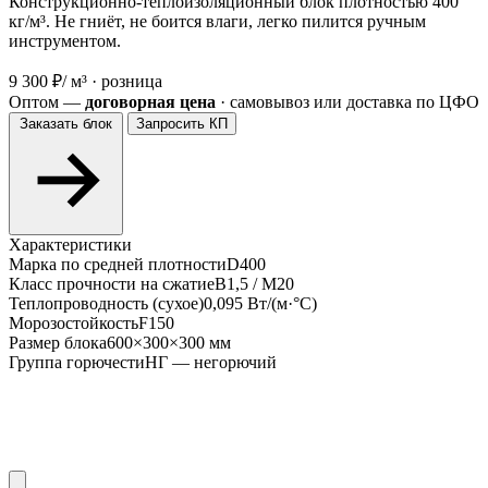
Конструкционно-теплоизоляционный блок плотностью 400
кг/м³. Не гниёт, не боится влаги, легко пилится ручным
инструментом.
9 300 ₽
/ м³ · розница
Оптом —
договорная цена
· самовывоз или доставка по ЦФО
Заказать блок
Запросить КП
Характеристики
Марка по средней плотности
D400
Класс прочности на сжатие
В1,5 / М20
Теплопроводность (сухое)
0,095 Вт/(м·°С)
Морозостойкость
F150
Размер блока
600×300×300 мм
Группа горючести
НГ — негорючий