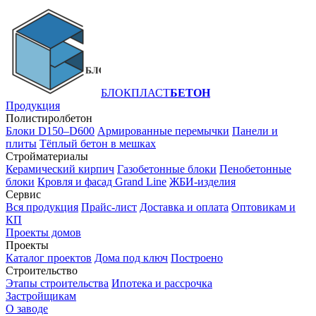
БЛОКПЛАСТ
БЕТОН
Продукция
Полистиролбетон
Блоки D150–D600
Армированные перемычки
Панели и
плиты
Тёплый бетон в мешках
Стройматериалы
Керамический кирпич
Газобетонные блоки
Пенобетонные
блоки
Кровля и фасад Grand Line
ЖБИ-изделия
Сервис
Вся продукция
Прайс-лист
Доставка и оплата
Оптовикам и
КП
Проекты домов
Проекты
Каталог проектов
Дома под ключ
Построено
Строительство
Этапы строительства
Ипотека и рассрочка
Застройщикам
О заводе