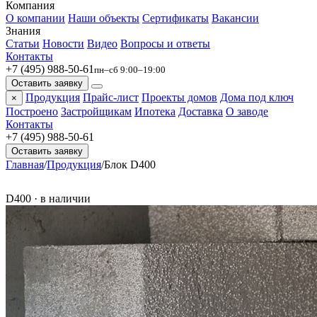
Компания
О компании
Наши объекты
Сертификаты
Вакансии
Знания
Статьи
Новости
Видео
Вопросы и ответы
Контакты
+7 (495) 988-50-61
пн–сб 9:00–19:00
Оставить заявку
Продукция
Прайс-лист
Проекты домов
Дома под ключ
×
Построено
Застройщикам
Ипотека
Доставка
О заводе
Контакты
+7 (495) 988-50-61
Оставить заявку
Главная
/
Продукция
/
Блок D400
D400 · в наличии