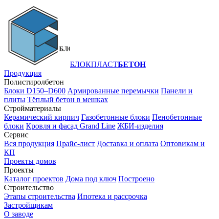
БЛОКПЛАСТ
БЕТОН
Продукция
Полистиролбетон
Блоки D150–D600
Армированные перемычки
Панели и
плиты
Тёплый бетон в мешках
Стройматериалы
Керамический кирпич
Газобетонные блоки
Пенобетонные
блоки
Кровля и фасад Grand Line
ЖБИ-изделия
Сервис
Вся продукция
Прайс-лист
Доставка и оплата
Оптовикам и
КП
Проекты домов
Проекты
Каталог проектов
Дома под ключ
Построено
Строительство
Этапы строительства
Ипотека и рассрочка
Застройщикам
О заводе