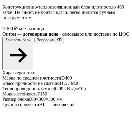
Конструкционно-теплоизоляционный блок плотностью 400
кг/м³. Не гниёт, не боится влаги, легко пилится ручным
инструментом.
9 300 ₽
/ м³ · розница
Оптом —
договорная цена
· самовывоз или доставка по ЦФО
Заказать блок
Запросить КП
Характеристики
Марка по средней плотности
D400
Класс прочности на сжатие
В1,5 / М20
Теплопроводность (сухое)
0,095 Вт/(м·°С)
Морозостойкость
F150
Размер блока
600×300×300 мм
Группа горючести
НГ — негорючий