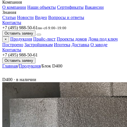
Компания
О компании
Наши объекты
Сертификаты
Вакансии
Знания
Статьи
Новости
Видео
Вопросы и ответы
Контакты
+7 (495) 988-50-61
пн–сб 9:00–19:00
Оставить заявку
Продукция
Прайс-лист
Проекты домов
Дома под ключ
×
Построено
Застройщикам
Ипотека
Доставка
О заводе
Контакты
+7 (495) 988-50-61
Оставить заявку
Главная
/
Продукция
/
Блок D400
D400 · в наличии