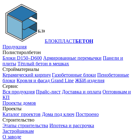
БЛОКПЛАСТ
БЕТОН
Продукция
Полистиролбетон
Блоки D150–D600
Армированные перемычки
Панели и
плиты
Тёплый бетон в мешках
Стройматериалы
Керамический кирпич
Газобетонные блоки
Пенобетонные
блоки
Кровля и фасад Grand Line
ЖБИ-изделия
Сервис
Вся продукция
Прайс-лист
Доставка и оплата
Оптовикам и
КП
Проекты домов
Проекты
Каталог проектов
Дома под ключ
Построено
Строительство
Этапы строительства
Ипотека и рассрочка
Застройщикам
О заводе