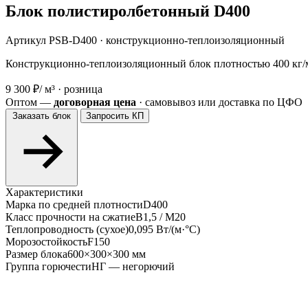
Блок полистиролбетонный D400
Артикул PSB-D400 · конструкционно-теплоизоляционный
Конструкционно-теплоизоляционный блок плотностью 400 кг/м³
9 300 ₽
/ м³ · розница
Оптом —
договорная цена
· самовывоз или доставка по ЦФО
Заказать блок
Запросить КП
Характеристики
Марка по средней плотности
D400
Класс прочности на сжатие
В1,5 / М20
Теплопроводность (сухое)
0,095 Вт/(м·°С)
Морозостойкость
F150
Размер блока
600×300×300 мм
Группа горючести
НГ — негорючий