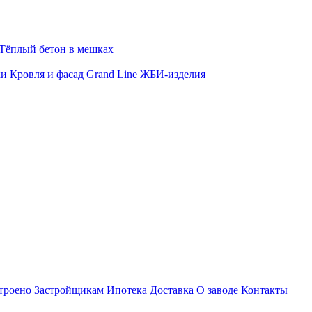
Тёплый бетон в мешках
ки
Кровля и фасад Grand Line
ЖБИ-изделия
троено
Застройщикам
Ипотека
Доставка
О заводе
Контакты