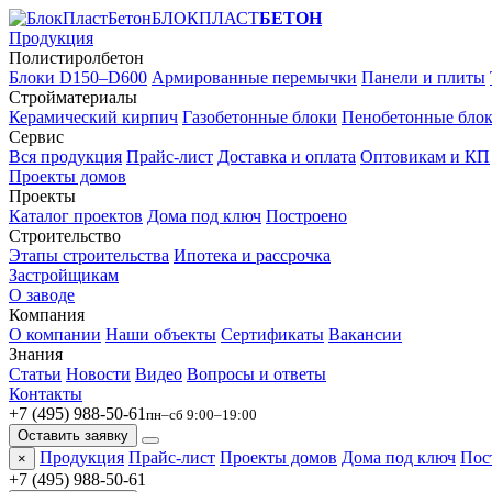
БЛОКПЛАСТ
БЕТОН
Продукция
Полистиролбетон
Блоки D150–D600
Армированные перемычки
Панели и плиты
Стройматериалы
Керамический кирпич
Газобетонные блоки
Пенобетонные бло
Сервис
Вся продукция
Прайс-лист
Доставка и оплата
Оптовикам и КП
Проекты домов
Проекты
Каталог проектов
Дома под ключ
Построено
Строительство
Этапы строительства
Ипотека и рассрочка
Застройщикам
О заводе
Компания
О компании
Наши объекты
Сертификаты
Вакансии
Знания
Статьи
Новости
Видео
Вопросы и ответы
Контакты
+7 (495) 988-50-61
пн–сб 9:00–19:00
Оставить заявку
Продукция
Прайс-лист
Проекты домов
Дома под ключ
Пос
×
+7 (495) 988-50-61