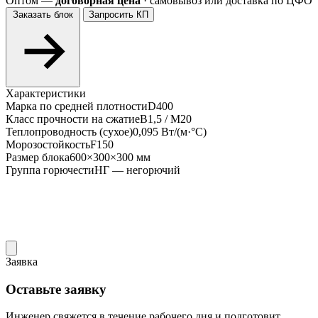
Оптом —
договорная цена
· самовывоз или доставка по ЦФО
Заказать блок
Запросить КП
Характеристики
Марка по средней плотности
D400
Класс прочности на сжатие
В1,5 / М20
Теплопроводность (сухое)
0,095 Вт/(м·°С)
Морозостойкость
F150
Размер блока
600×300×300 мм
Группа горючести
НГ — негорючий
Заявка
Оставьте заявку
Инженер свяжется в течение рабочего дня и подготовит