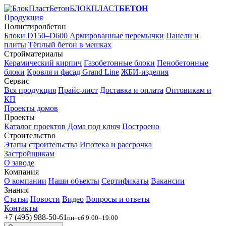
БЛОКПЛАСТ
БЕТОН
Продукция
Полистиролбетон
Блоки D150–D600
Армированные перемычки
Панели и
плиты
Тёплый бетон в мешках
Стройматериалы
Керамический кирпич
Газобетонные блоки
Пенобетонные
блоки
Кровля и фасад Grand Line
ЖБИ-изделия
Сервис
Вся продукция
Прайс-лист
Доставка и оплата
Оптовикам и
КП
Проекты домов
Проекты
Каталог проектов
Дома под ключ
Построено
Строительство
Этапы строительства
Ипотека и рассрочка
Застройщикам
О заводе
Компания
О компании
Наши объекты
Сертификаты
Вакансии
Знания
Статьи
Новости
Видео
Вопросы и ответы
Контакты
+7 (495) 988-50-61
пн–сб 9:00–19:00