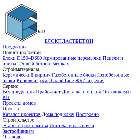
БЛОКПЛАСТ
БЕТОН
Продукция
Полистиролбетон
Блоки D150–D600
Армированные перемычки
Панели и
плиты
Тёплый бетон в мешках
Стройматериалы
Керамический кирпич
Газобетонные блоки
Пенобетонные
блоки
Кровля и фасад Grand Line
ЖБИ-изделия
Сервис
Вся продукция
Прайс-лист
Доставка и оплата
Оптовикам и
КП
Проекты домов
Проекты
Каталог проектов
Дома под ключ
Построено
Строительство
Этапы строительства
Ипотека и рассрочка
Застройщикам
О заводе