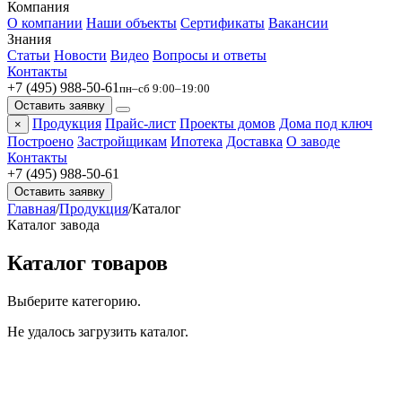
Компания
О компании
Наши объекты
Сертификаты
Вакансии
Знания
Статьи
Новости
Видео
Вопросы и ответы
Контакты
+7 (495) 988-50-61
пн–сб 9:00–19:00
Оставить заявку
Продукция
Прайс-лист
Проекты домов
Дома под ключ
×
Построено
Застройщикам
Ипотека
Доставка
О заводе
Контакты
+7 (495) 988-50-61
Оставить заявку
Главная
/
Продукция
/
Каталог
Каталог завода
Каталог товаров
Выберите категорию.
Не удалось загрузить каталог.
БлокПласт
Бетон