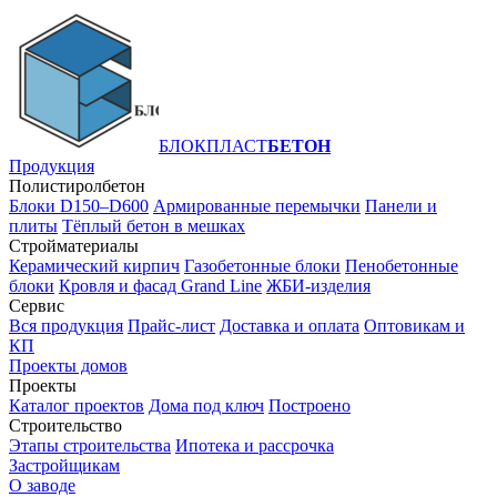
БЛОКПЛАСТ
БЕТОН
Продукция
Полистиролбетон
Блоки D150–D600
Армированные перемычки
Панели и
плиты
Тёплый бетон в мешках
Стройматериалы
Керамический кирпич
Газобетонные блоки
Пенобетонные
блоки
Кровля и фасад Grand Line
ЖБИ-изделия
Сервис
Вся продукция
Прайс-лист
Доставка и оплата
Оптовикам и
КП
Проекты домов
Проекты
Каталог проектов
Дома под ключ
Построено
Строительство
Этапы строительства
Ипотека и рассрочка
Застройщикам
О заводе