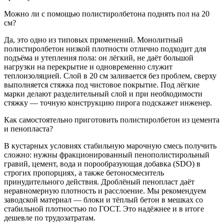
Можно ли с помощью полистиролбетона поднять пол на 20
см?
Да, это одно из типовых применений. Монолитный
полистиролбетон низкой плотности отлично подходит для
подъёма и утепления пола: он лёгкий, не даёт большой
нагрузки на перекрытие и одновременно служит
теплоизоляцией. Слой в 20 см заливается без проблем, сверху
выполняется стяжка под чистовое покрытие. Под лёгкие
марки делают разделительный слой и при необходимости
стяжку — точную конструкцию пирога подскажет инженер.
Как самостоятельно приготовить полистиролбетон из цемента
и пенопласта?
В кустарных условиях стабильную марочную смесь получить
сложно: нужны фракционированный пенополистирольный
гравий, цемент, вода и порообразующая добавка (SDO) в
строгих пропорциях, а также бетоносмеситель
принудительного действия. Дроблёный пенопласт даёт
неравномерную плотность и расслоение. Мы рекомендуем
заводской материал — блоки и тёплый бетон в мешках со
стабильной плотностью по ГОСТ. Это надёжнее и в итоге
дешевле по трудозатратам.