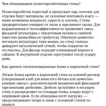
Чем облицовывать полистиролбетонные стены?
Полистиролбетон пористый и пропускает пар, поэтому для
отделки берут материалы, не склонные впитывать влагу —
иначе возможны конденсат, сырость и плесень. Стены
предварительно очищают от пыли и заделывают сколы. Для
выравнивания и теплоэффективности применяют смесь
фасадной штукатурки с перлитовым песком и гашёной
известью (шпаклёвка не требуется). Обычную цементно-
песчаную штукатурку тоже можно, но стену сначала
армируют металлической сеткой, чтобы покрытие не
отслоилось. Для фасада подходят клинкерный кирпич и
сайдинг. К внутренней отделке приступают после усадки
дома.
Как крепить теплоизоляционные блоки к кирпичной стене?
Лёгкие блоки крепят к кирпичной стене на клеевой раствор
(специальный клей для ячеистого бетона или цементно-
клеевую смесь) с дополнительной механической фиксацией
тарельчатыми дюбелями. Дюбели заглубляют в несущую
стену и распределяют по площади блока, кладку ведут с
перевязкой швов. Если облицовка несёт нагрузку —
предусматривают опору и связи с основной стеной по
проекту.