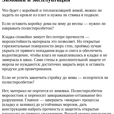
Что будет с коробкой и теплоизоляцией зимой, можно ли
ходить по кровле из плит и нужна ли стяжка в подвале.
Если оставить коробку дома на зиму до весны — нужно ли
накрывать полистиролбетон?
Кладка спокойно зимует без потери прочности —
морозостойкость материала это позволяет. Но открытые
горизонтальные поверхности (верх стен, проёмы) лучше
укрыть от прямого попадания воды и снега и обеспечить
водоотведение, чтобы влага не накапливалась в кладке и не
замерзала в швах. Сами стены в дополнительной защите от
мороза не нуждаются; достаточно закрыть верх и оставить
продухи для проветривания.
Если не успеть закончить стройку до зимы — испортится ли
полистиролбетон?
Нет, материал не портится от зимовки. Полистиролбетон
морозостоек и переносит замораживание-оттаивание без
разрушения. Главное — завершить «мокрые» процессы
(кладку и заливки) до устойчивых морозов, дать
конструкциям набрать прочность и защитить открытые
плоскости от прямого увлажнения. Весной можно продолжать