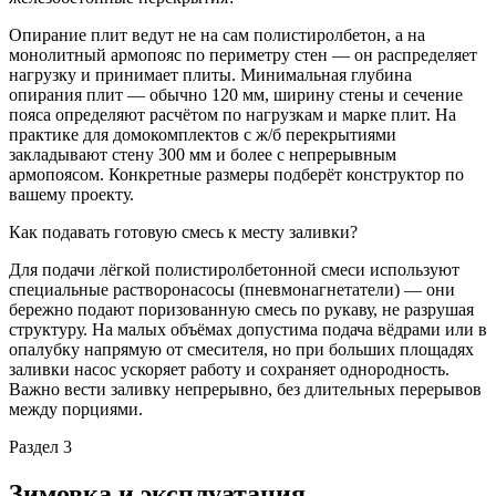
Опирание плит ведут не на сам полистиролбетон, а на
монолитный армопояс по периметру стен — он распределяет
нагрузку и принимает плиты. Минимальная глубина
опирания плит — обычно 120 мм, ширину стены и сечение
пояса определяют расчётом по нагрузкам и марке плит. На
практике для домокомплектов с ж/б перекрытиями
закладывают стену 300 мм и более с непрерывным
армопоясом. Конкретные размеры подберёт конструктор по
вашему проекту.
Как подавать готовую смесь к месту заливки?
Для подачи лёгкой полистиролбетонной смеси используют
специальные растворонасосы (пневмонагнетатели) — они
бережно подают поризованную смесь по рукаву, не разрушая
структуру. На малых объёмах допустима подача вёдрами или в
опалубку напрямую от смесителя, но при больших площадях
заливки насос ускоряет работу и сохраняет однородность.
Важно вести заливку непрерывно, без длительных перерывов
между порциями.
Раздел 3
Зимовка и
эксплуатация