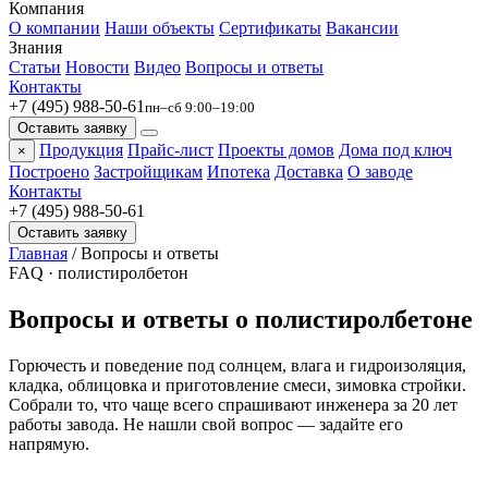
Компания
О компании
Наши объекты
Сертификаты
Вакансии
Знания
Статьи
Новости
Видео
Вопросы и ответы
Контакты
+7 (495) 988-50-61
пн–сб 9:00–19:00
Оставить заявку
Продукция
Прайс-лист
Проекты домов
Дома под ключ
×
Построено
Застройщикам
Ипотека
Доставка
О заводе
Контакты
+7 (495) 988-50-61
Оставить заявку
Главная
/
Вопросы и ответы
FAQ · полистиролбетон
Вопросы и ответы о
полистиролбетоне
Горючесть и поведение под солнцем, влага и гидроизоляция,
кладка, облицовка и приготовление смеси, зимовка стройки.
Собрали то, что чаще всего спрашивают инженера за 20 лет
работы завода. Не нашли свой вопрос — задайте его
напрямую.