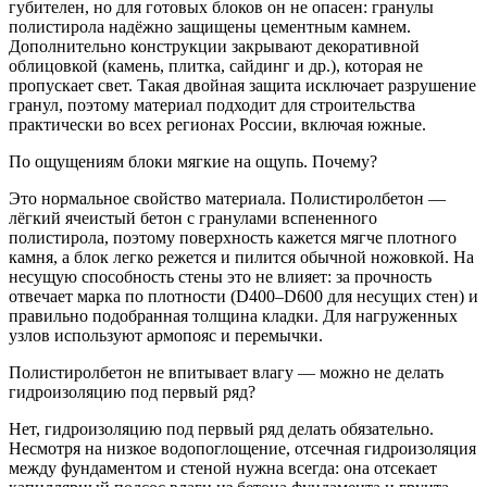
губителен, но для готовых блоков он не опасен: гранулы
полистирола надёжно защищены цементным камнем.
Дополнительно конструкции закрывают декоративной
облицовкой (камень, плитка, сайдинг и др.), которая не
пропускает свет. Такая двойная защита исключает разрушение
гранул, поэтому материал подходит для строительства
практически во всех регионах России, включая южные.
По ощущениям блоки мягкие на ощупь. Почему?
Это нормальное свойство материала. Полистиролбетон —
лёгкий ячеистый бетон с гранулами вспененного
полистирола, поэтому поверхность кажется мягче плотного
камня, а блок легко режется и пилится обычной ножовкой. На
несущую способность стены это не влияет: за прочность
отвечает марка по плотности (D400–D600 для несущих стен) и
правильно подобранная толщина кладки. Для нагруженных
узлов используют армопояс и перемычки.
Полистиролбетон не впитывает влагу — можно не делать
гидроизоляцию под первый ряд?
Нет, гидроизоляцию под первый ряд делать обязательно.
Несмотря на низкое водопоглощение, отсечная гидроизоляция
между фундаментом и стеной нужна всегда: она отсекает