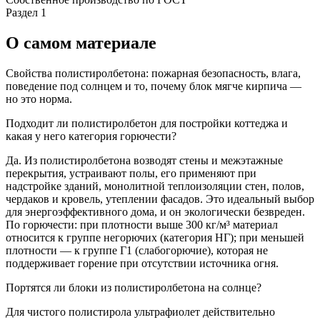
Раздел 1
О самом
материале
Свойства полистиролбетона: пожарная безопасность, влага,
поведение под солнцем и то, почему блок мягче кирпича —
но это норма.
Подходит ли полистиролбетон для постройки коттеджа и
какая у него категория горючести?
Да. Из полистиролбетона возводят стены и межэтажные
перекрытия, устраивают полы, его применяют при
надстройке зданий, монолитной теплоизоляции стен, полов,
чердаков и кровель, утеплении фасадов. Это идеальный выбор
для энергоэффективного дома, и он экологически безвреден.
По горючести: при плотности выше 300 кг/м³ материал
относится к группе негорючих (категория НГ); при меньшей
плотности — к группе Г1 (слабогорючие), которая не
поддерживает горение при отсутствии источника огня.
Портятся ли блоки из полистиролбетона на солнце?
Для чистого полистирола ультрафиолет действительно