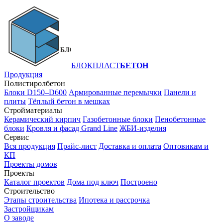
БЛОКПЛАСТ
БЕТОН
Продукция
Полистиролбетон
Блоки D150–D600
Армированные перемычки
Панели и
плиты
Тёплый бетон в мешках
Стройматериалы
Керамический кирпич
Газобетонные блоки
Пенобетонные
блоки
Кровля и фасад Grand Line
ЖБИ-изделия
Сервис
Вся продукция
Прайс-лист
Доставка и оплата
Оптовикам и
КП
Проекты домов
Проекты
Каталог проектов
Дома под ключ
Построено
Строительство
Этапы строительства
Ипотека и рассрочка
Застройщикам
О заводе