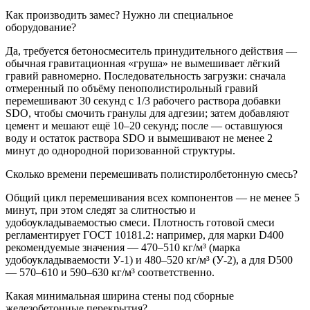
Как производить замес? Нужно ли специальное
оборудование?
Да, требуется бетоносмеситель принудительного действия —
обычная гравитационная «груша» не вымешивает лёгкий
гравий равномерно. Последовательность загрузки: сначала
отмеренный по объёму пенополистирольный гравий
перемешивают 30 секунд с 1/3 рабочего раствора добавки
SDO, чтобы смочить гранулы для адгезии; затем добавляют
цемент и мешают ещё 10–20 секунд; после — оставшуюся
воду и остаток раствора SDO и вымешивают не менее 2
минут до однородной поризованной структуры.
Сколько времени перемешивать полистиролбетонную смесь?
Общий цикл перемешивания всех компонентов — не менее 5
минут, при этом следят за слитностью и
удобоукладываемостью смеси. Плотность готовой смеси
регламентирует ГОСТ 10181.2: например, для марки D400
рекомендуемые значения — 470–510 кг/м³ (марка
удобоукладываемости У-1) и 480–520 кг/м³ (У-2), а для D500
— 570–610 и 590–630 кг/м³ соответственно.
Какая минимальная ширина стены под сборные
железобетонные перекрытия?