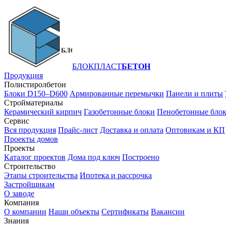
БЛОКПЛАСТ
БЕТОН
Продукция
Полистиролбетон
Блоки D150–D600
Армированные перемычки
Панели и плиты
Стройматериалы
Керамический кирпич
Газобетонные блоки
Пенобетонные бло
Сервис
Вся продукция
Прайс-лист
Доставка и оплата
Оптовикам и КП
Проекты домов
Проекты
Каталог проектов
Дома под ключ
Построено
Строительство
Этапы строительства
Ипотека и рассрочка
Застройщикам
О заводе
Компания
О компании
Наши объекты
Сертификаты
Вакансии
Знания