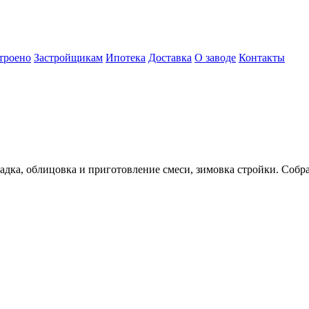
троено
Застройщикам
Ипотека
Доставка
О заводе
Контакты
ладка, облицовка и приготовление смеси, зимовка стройки. Собра